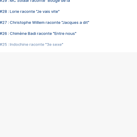
#29 : MC Solaar raconte "Bouge de là"
28 : Lorie raconte "Je vais vite"
#27 : Christophe Willem raconte "Jacques a dit"
#26 : Chimène Badi raconte "Entre nous"
#25 : Indochine raconte "3e sexe"
#24 : Zaho raconte "C'est chelou"
#23 : Patrick Bruel raconte "Au café des délices"
#22 : Kyo raconte "Le chemin"
#21 : Nolwenn Leroy raconte "Cassé"
#20 : Patrick Hernandez raconte "Born to be alive"
#19 : Lorie raconte "Près de moi"
#18 : Michael Jones raconte "A nos actes manqués" (avec Jean-Jacque
#17 : Khaled raconte "Aïcha"