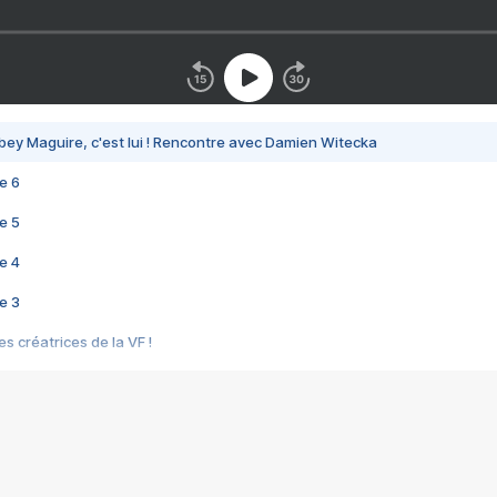
bey Maguire, c'est lui ! Rencontre avec Damien Witecka
e 6
e 5
e 4
e 3
s créatrices de la VF !
e 2
e 1
e Mektoub My Love arrive enfin ! Rencontre avec Shaïn Boumedine et Sal