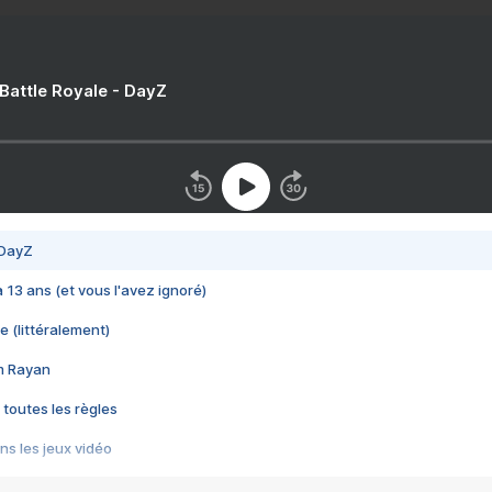
 Battle Royale - DayZ
 DayZ
 a 13 ans (et vous l'avez ignoré)
e (littéralement)
im Rayan
 toutes les règles
s les jeux vidéo
us choquant de Rockstar ? - Le scandale BULLY