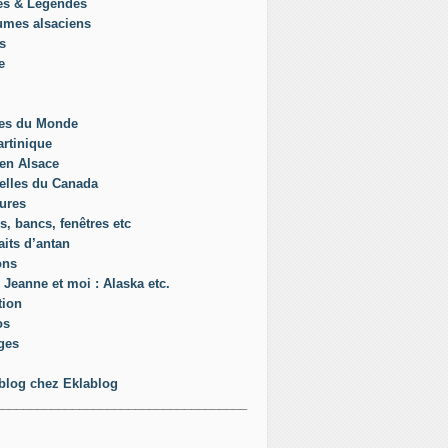
es & Légendes
umes alsaciens
s
e
es du Monde
rtinique
en Alsace
elles du Canada
ures
s, bancs, fenêtres etc
aits d’antan
ons
 Jeanne et moi : Alaska etc.
tion
os
ges
blog chez Eklablog
____________________________________