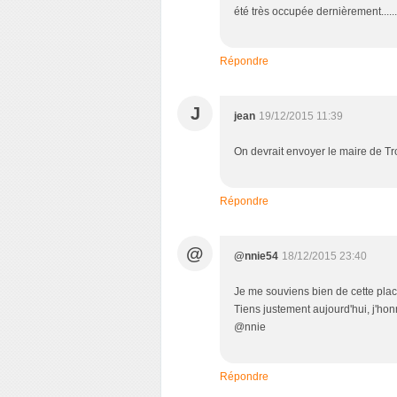
été très occupée dernièrement......
Répondre
J
jean
19/12/2015 11:39
On devrait envoyer le maire de Tr
Répondre
@
@nnie54
18/12/2015 23:40
Je me souviens bien de cette place
Tiens justement aujourd'hui, j'hon
@nnie
Répondre