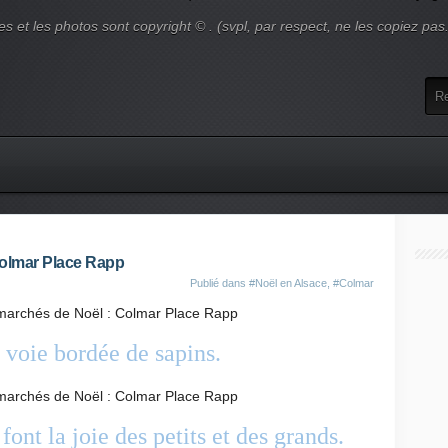
es et les photos sont copyright © . (svpl, par respect, ne les copiez pas
olmar Place Rapp
Publié dans
#Noël en Alsace
,
#Colmar
e voie bordée de sapins.
ont la joie des petits et des grands.