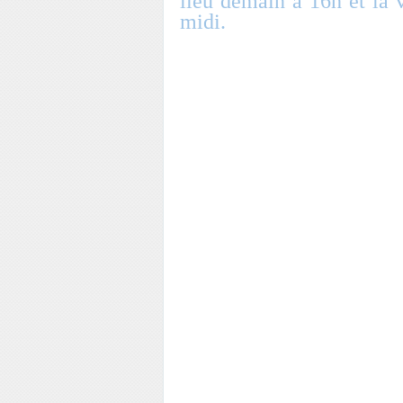
lieu demain à 16h et la v
midi.