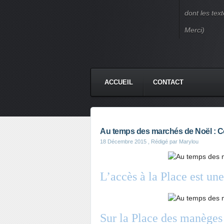
dont les text
Merci)
ACCUEIL
CONTACT
Au temps des marchés de Noël : C
18 Décembre 2015
, Rédigé par Marylou
L’accès à la Place est un
Sur la Place des manèges f