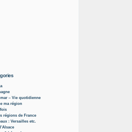
gories
ka
magne
mar – Vie quotidienne
ce ma région
fois
s régions de France
aux : Versailles etc.
d’Alsace