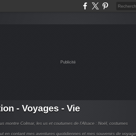
Publicité
tion - Voyages - Vie
s montre Colmar, les us et coutumes de l'Alsace : Noël, costumes
tout en contant mes aventures quotidiennes et mes souvenirs de voyag