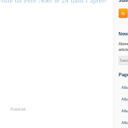
isite du Père Noël le 24 dans l’après-
Suiv
News
Abonn
articl
Pag
Albu
Albu
Publicité
Alb
Alb