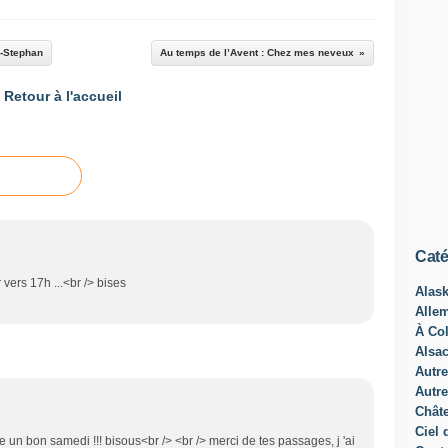
r-Stephan
Au temps de l’Avent : Chez mes neveux
Retour à l'accueil
Caté
r vers 17h ...<br /> bises
Alas
Alle
À Col
Alsa
Autre
Autre
Châte
Ciel 
e un bon samedi !!! bisous<br /> <br /> merci de tes passages, j 'ai