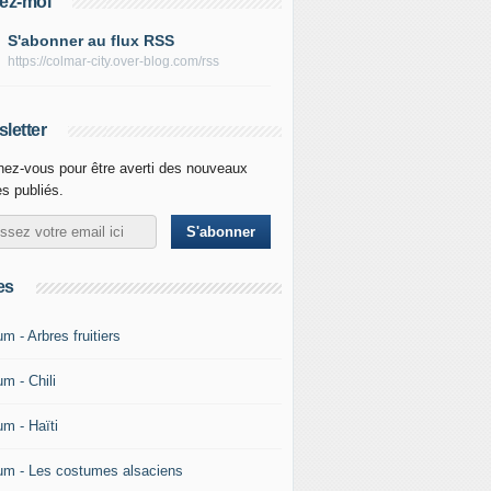
ez-moi
S'abonner au flux RSS
https://colmar-city.over-blog.com/rss
letter
ez-vous pour être averti des nouveaux
es publiés.
es
m - Arbres fruitiers
m - Chili
um - Haïti
um - Les costumes alsaciens