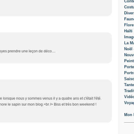
Cont
Cost
Diver
Faun
Flore
Haïti
Imag
La Ma
Noël 
oyes prendre une leçon de déco....
Nouv
Peint
Porte
Portr
Sais
Tante
Tradi
Vidé
 lorsque nous y sommes venus il y a quatre ans et c'était l'été.
Voya
nore le sapin sur mon blog.<br /> Biss et très bon weekend !
Mon 
____