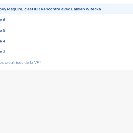
bey Maguire, c'est lui ! Rencontre avec Damien Witecka
e 6
e 5
e 4
e 3
s créatrices de la VF !
e 2
e 1
e Mektoub My Love arrive enfin ! Rencontre avec Shaïn Boumedine et Sal
i : après Toni en famille
elle réalise le bouleversant Dites lui que je l'aime
ais ! Rencontre autour de Vie privée de Rebecca Zlotowski