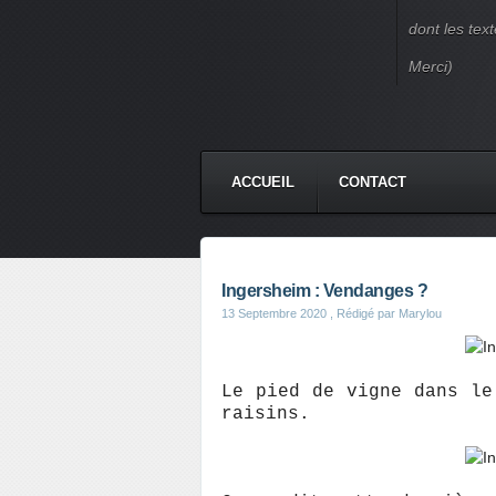
dont les text
Merci)
ACCUEIL
CONTACT
Ingersheim : Vendanges ?
13 Septembre 2020
, Rédigé par Marylou
Le pied de vigne dans le
raisins.