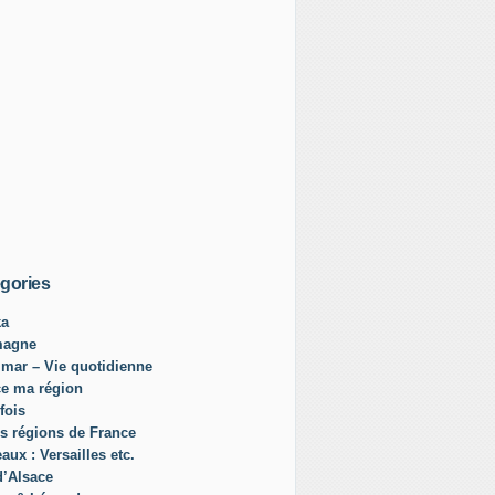
gories
ka
magne
mar – Vie quotidienne
ce ma région
fois
s régions de France
aux : Versailles etc.
d’Alsace