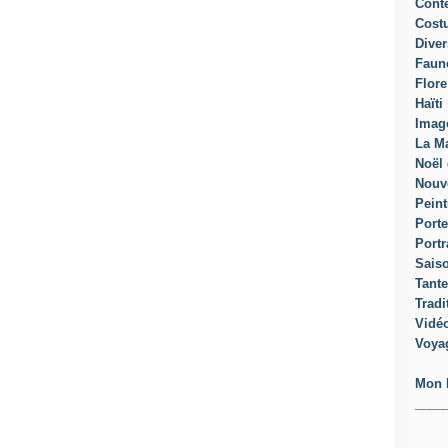
Cont
Cost
Diver
Faun
Flore
Haïti
Imag
La Ma
Noël 
Nouv
Peint
Porte
Portr
Sais
Tante
Tradi
Vidé
Voya
Mon 
____