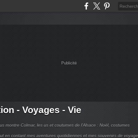
Publicité
tion - Voyages - Vie
s montre Colmar, les us et coutumes de l'Alsace : Noël, costumes
tout en contant mes aventures quotidiennes et mes souvenirs de voyag