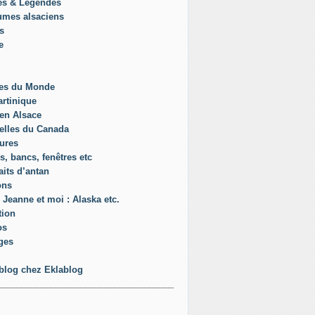
es & Légendes
umes alsaciens
s
e
es du Monde
rtinique
en Alsace
elles du Canada
ures
s, bancs, fenêtres etc
aits d’antan
ons
 Jeanne et moi : Alaska etc.
tion
os
ges
blog chez Eklablog
____________________________________