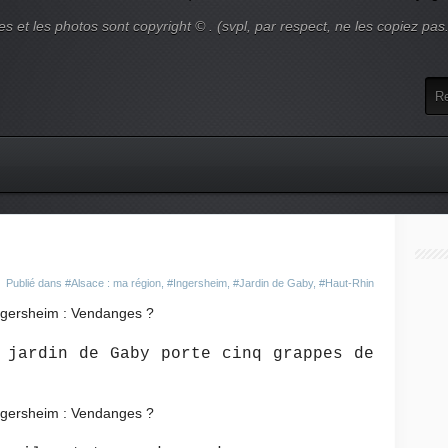
es et les photos sont copyright © . (svpl, par respect, ne les copiez pas
Publié dans
#Alsace : ma région
,
#Ingersheim
,
#Jardin de Gaby
,
#Haut-Rhin
 jardin de Gaby porte cinq grappes de