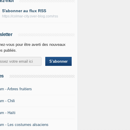
ez-moi
S'abonner au flux RSS
https://colmar-city.over-blog.com/rss
letter
ez-vous pour être averti des nouveaux
es publiés.
es
m - Arbres fruitiers
m - Chili
um - Haïti
um - Les costumes alsaciens