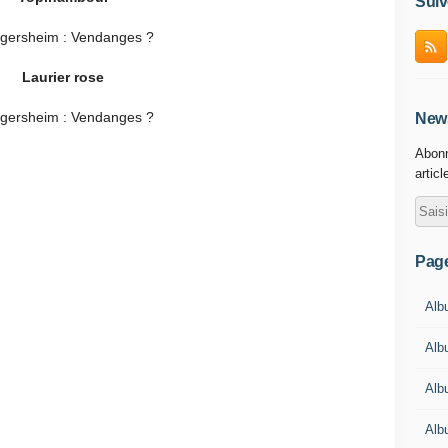
Suiv
Laurier rose
News
Abonn
articl
Pag
Albu
Albu
Alb
Alb