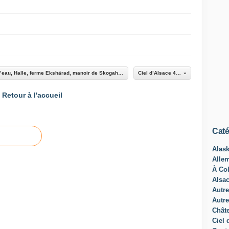
Suède : Écomusée Skansen Beffroi, Château d’eau, Halle, ferme Ekshärad, manoir de Skogaholm
Ciel d’Alsace 479
Retour à l'accueil
Caté
Alas
Alle
À Col
Alsa
Autre
Autre
Châte
Ciel 