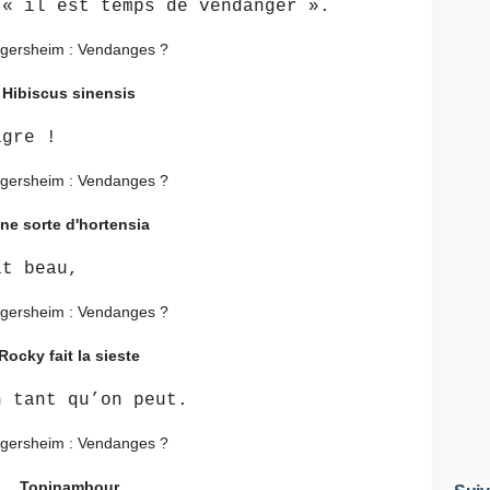
 « il est temps de vendanger ».
Hibiscus sinensis
igre !
ne sorte d'hortensia
it beau,
Rocky fait la sieste
n tant qu’on peut.
Topinambour