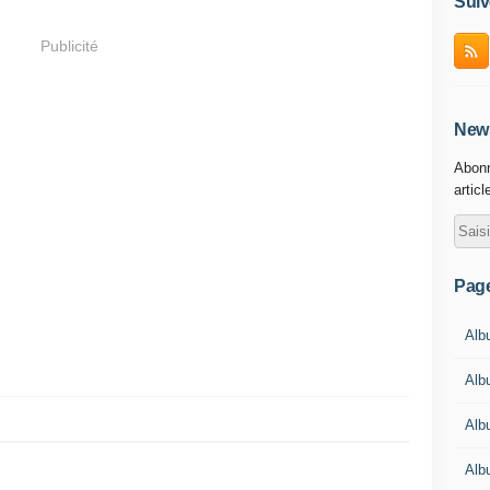
Suiv
Publicité
News
Abonn
articl
Pag
Albu
Albu
Alb
Alb