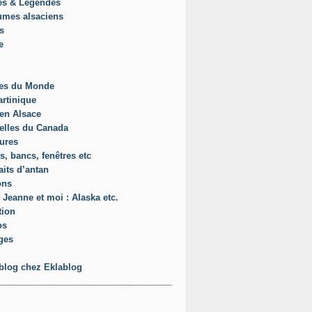
es & Légendes
umes alsaciens
s
e
es du Monde
rtinique
en Alsace
elles du Canada
ures
s, bancs, fenêtres etc
aits d’antan
ons
 Jeanne et moi : Alaska etc.
tion
os
ges
blog chez Eklablog
____________________________________