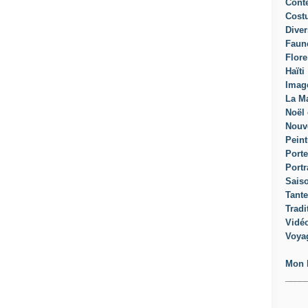
Cont
Cost
Diver
Faun
Flore
Haïti
Imag
La Ma
Noël 
Nouv
Peint
Porte
Portr
Sais
Tante
Tradi
Vidé
Voya
Mon 
____