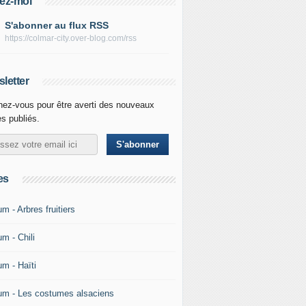
ez-moi
S'abonner au flux RSS
https://colmar-city.over-blog.com/rss
letter
ez-vous pour être averti des nouveaux
es publiés.
es
m - Arbres fruitiers
m - Chili
um - Haïti
um - Les costumes alsaciens