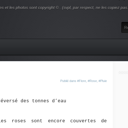
es et les photos sont copyright © . (svpl, par respect, ne les copiez pas
Publié dans
#Flore
,
#Rose
,
#Pluie
déversé des tonnes d’eau
es roses sont encore couvertes de