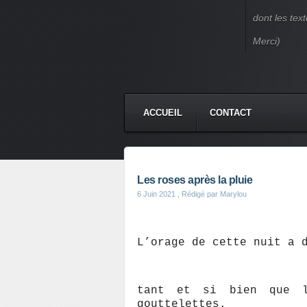
dont les text
Merci)
ACCUEIL
CONTACT
Les roses après la pluie
6 Juin 2021
, Rédigé par Marylou
L’orage de cette nuit a 
tant et si bien que l
gouttelettes.