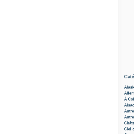
Caté
Alas
Alle
À Col
Alsa
Autre
Autre
Châte
Ciel 