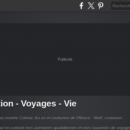
Publicité
tion - Voyages - Vie
s montre Colmar, les us et coutumes de l'Alsace : Noël, costumes
tout en contant mes aventures quotidiennes et mes souvenirs de voyag