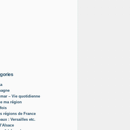
gories
ka
magne
mar – Vie quotidienne
ce ma région
fois
s régions de France
aux : Versailles etc.
d’Alsace