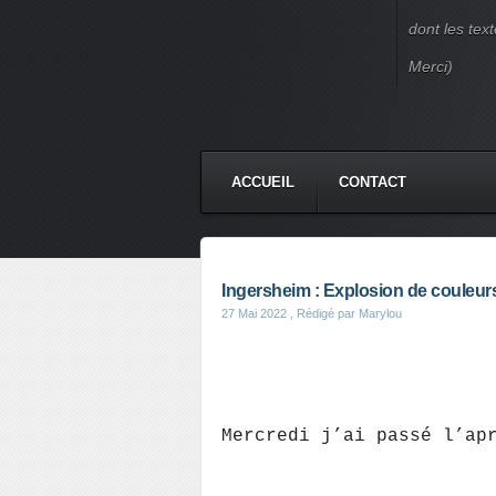
dont les text
Merci)
ACCUEIL
CONTACT
Ingersheim : Explosion de couleur
27 Mai 2022
, Rédigé par Marylou
Mercredi j’ai passé l’ap