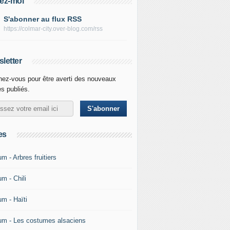
ez-moi
S'abonner au flux RSS
https://colmar-city.over-blog.com/rss
letter
ez-vous pour être averti des nouveaux
es publiés.
es
m - Arbres fruitiers
m - Chili
um - Haïti
um - Les costumes alsaciens