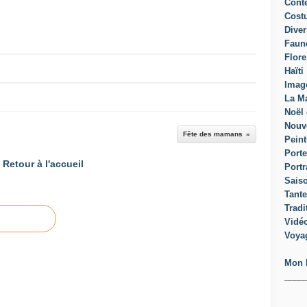
Cont
Cost
Diver
Faun
Flore
Haïti
Imag
La Ma
Noël 
Nouv
Fête des mamans
Peint
Porte
Retour à l'accueil
Portr
Sais
Tante
Tradi
Vidé
Voya
Mon 
____