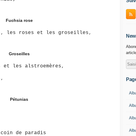
Suiv
Fuchsia rose
s, les roses et les groseilles,
News
Abonn
articl
Groseilles
s et les alstroemères,
s,
Pag
Albu
Pétunias
Albu
Alb
Alb
 coin de paradis