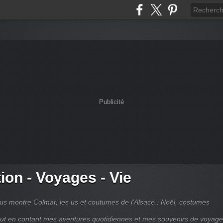
Publicité
tion - Voyages - Vie
s montre Colmar, les us et coutumes de l'Alsace : Noël, costumes
tout en contant mes aventures quotidiennes et mes souvenirs de voyag