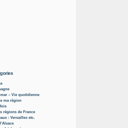
gories
ka
magne
mar – Vie quotidienne
ce ma région
fois
s régions de France
aux : Versailles etc.
d’Alsace