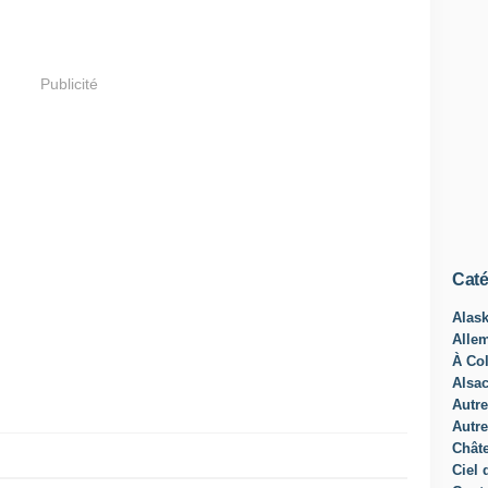
Publicité
Caté
Alas
Alle
À Col
Alsa
Autre
Autre
Châte
Ciel 