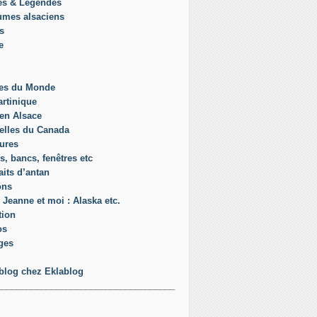
es & Légendes
umes alsaciens
s
e
es du Monde
rtinique
en Alsace
elles du Canada
ures
s, bancs, fenêtres etc
aits d’antan
ons
 Jeanne et moi : Alaska etc.
tion
os
ges
blog chez Eklablog
____________________________________