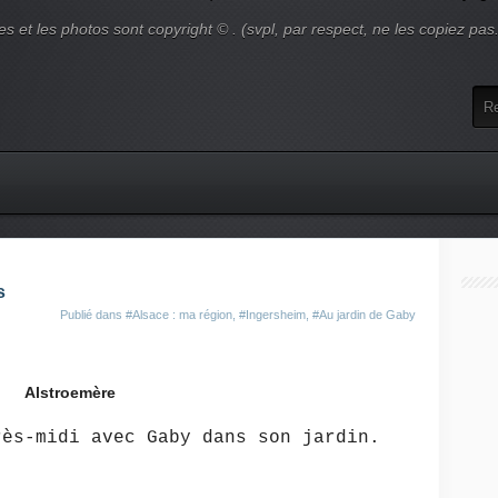
es et les photos sont copyright © . (svpl, par respect, ne les copiez pas
s
Publié dans
#Alsace : ma région
,
#Ingersheim
,
#Au jardin de Gaby
Alstroemère
rès-midi avec Gaby dans son jardin.