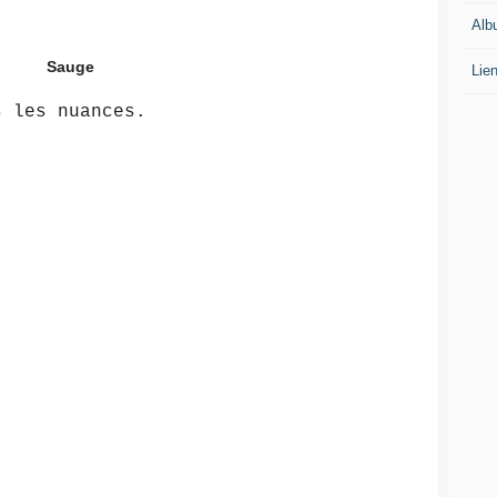
Alb
Sauge
Lie
s les nuances.