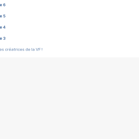
e 6
e 5
e 4
e 3
s créatrices de la VF !
e 2
e 1
e Mektoub My Love arrive enfin ! Rencontre avec Shaïn Boumedine et Sal
i : après Toni en famille
elle réalise le bouleversant Dites lui que je l'aime
ais ! Rencontre autour de Vie privée de Rebecca Zlotowski
 de Marguerite, Grave... Rencontre avec Ella Rumpf
 Les Rêveurs, un film intime sur la santé mentale