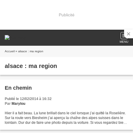
Publicité
MENU
Accueil
» alsace : ma region
alsace : ma region
En chemin
Publié le 12/02/2014 à 16:32
Par
Marylou
Hier il a fait beau. La lune brillait dans le ciel lorsque j’ai quitté la Roselière.
Sur la route vers Biesheim j’ai aperçu la chaîne des alpes suisses dans le
lointain. Dur dur de faire une photo depuis la voiture. Si vous regardez bien,
vous distinguerez...