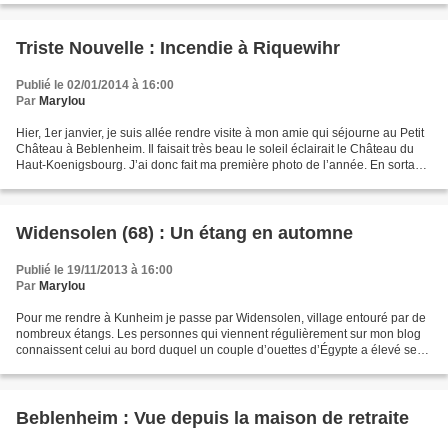
Triste Nouvelle : Incendie à Riquewihr
Publié le 02/01/2014 à 16:00
Par
Marylou
Hier, 1er janvier, je suis allée rendre visite à mon amie qui séjourne au Petit
Château à Beblenheim. Il faisait très beau le soleil éclairait le Château du
Haut-Koenigsbourg. J’ai donc fait ma première photo de l’année. En sortant
de la maison de retraite...
Widensolen (68) : Un étang en automne
Publié le 19/11/2013 à 16:00
Par
Marylou
Pour me rendre à Kunheim je passe par Widensolen, village entouré par de
nombreux étangs. Les personnes qui viennent régulièrement sur mon blog
connaissent celui au bord duquel un couple d’ouettes d’Égypte a élevé ses
petits au printemps de l’année dernière....
Beblenheim : Vue depuis la maison de retraite