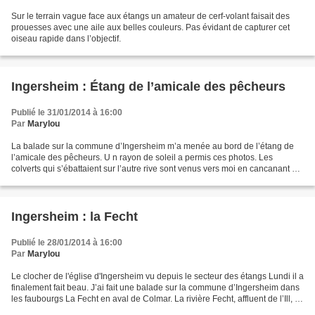
Sur le terrain vague face aux étangs un amateur de cerf-volant faisait des
prouesses avec une aile aux belles couleurs. Pas évidant de capturer cet
oiseau rapide dans l’objectif.
Ingersheim : Étang de l’amicale des pêcheurs
Publié le 31/01/2014 à 16:00
Par
Marylou
La balade sur la commune d’Ingersheim m’a menée au bord de l’étang de
l’amicale des pêcheurs. U n rayon de soleil a permis ces photos. Les
colverts qui s’ébattaient sur l’autre rive sont venus vers moi en cancanant à
qui mieux mieux. Ils quémandaient...
Ingersheim : la Fecht
Publié le 28/01/2014 à 16:00
Par
Marylou
Le clocher de l'église d'Ingersheim vu depuis le secteur des étangs Lundi il a
finalement fait beau. J’ai fait une balade sur la commune d’Ingersheim dans
les faubourgs La Fecht en aval de Colmar. La rivière Fecht, affluent de l’Ill, y
fait un court passage....