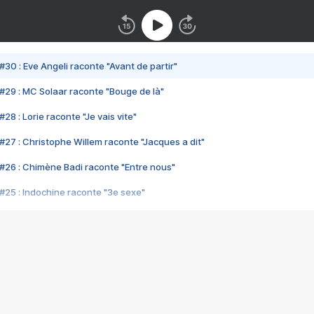
#30 : Eve Angeli raconte "Avant de partir"
#29 : MC Solaar raconte "Bouge de là"
28 : Lorie raconte "Je vais vite"
#27 : Christophe Willem raconte "Jacques a dit"
#26 : Chimène Badi raconte "Entre nous"
#25 : Indochine raconte "3e sexe"
#24 : Zaho raconte "C'est chelou"
#23 : Patrick Bruel raconte "Au café des délices"
#22 : Kyo raconte "Le chemin"
#21 : Nolwenn Leroy raconte "Cassé"