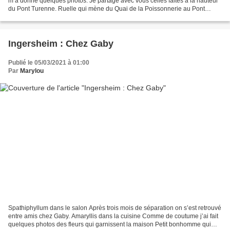
m’a donné quelques photos. Je partage avec vous celles faites à la hauteur
du Pont Turenne. Ruelle qui mène du Quai de la Poissonnerie au Pont
Turenne La « Petite Venise » est...
Ingersheim : Chez Gaby
Publié le 05/03/2021 à 01:00
Par
Marylou
Spathiphyllum dans le salon Après trois mois de séparation on s’est retrouvé
entre amis chez Gaby. Amaryllis dans la cuisine Comme de coutume j’ai fait
quelques photos des fleurs qui garnissent la maison Petit bonhomme qui