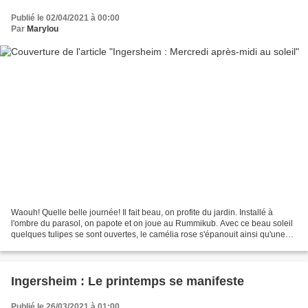
Publié le 02/04/2021 à 00:00
Par
Marylou
Waouh! Quelle belle journée! Il fait beau, on profite du jardin. Installé à
l'ombre du parasol, on papote et on joue au Rummikub. Avec ce beau soleil
quelques tulipes se sont ouvertes, le camélia rose s'épanouit ainsi qu'une
jacinthe bleue. Les pissenlits...
Ingersheim : Le printemps se manifeste
Publié le 26/03/2021 à 01:00