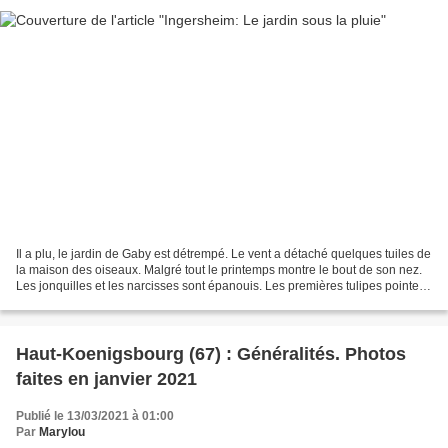
Il a plu, le jardin de Gaby est détrempé. Le vent a détaché quelques tuiles de
la maison des oiseaux. Malgré tout le printemps montre le bout de son nez.
Les jonquilles et les narcisses sont épanouis. Les premières tulipes pointent,
le camélia rose est...
Haut-Koenigsbourg (67) : Généralités. Photos
faites en janvier 2021
Publié le 13/03/2021 à 01:00
Par
Marylou