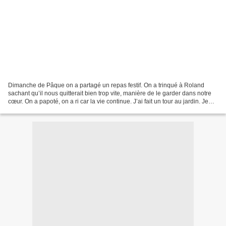
Dimanche de Pâque on a partagé un repas festif. On a trinqué à Roland
sachant qu’il nous quitterait bien trop vite, manière de le garder dans notre
cœur. On a papoté, on a ri car la vie continue. J’ai fait un tour au jardin. Je
partage avec vous les quelques...