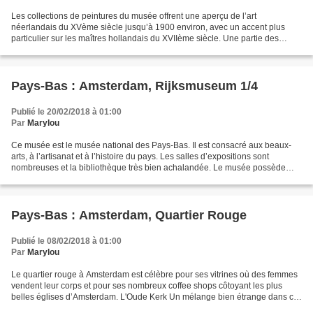
Les collections de peintures du musée offrent une aperçu de l’art
néerlandais du XVème siècle jusqu’à 1900 environ, avec un accent plus
particulier sur les maîtres hollandais du XVIIème siècle. Une partie des
collections concerne également les maîtres...
Pays-Bas : Amsterdam, Rijksmuseum 1/4
Publié le 20/02/2018 à 01:00
Par
Marylou
Ce musée est le musée national des Pays-Bas. Il est consacré aux beaux-
arts, à l’artisanat et à l’histoire du pays. Les salles d’expositions sont
nombreuses et la bibliothèque très bien achalandée. Le musée possède
aussi une riche collection d’objets...
Pays-Bas : Amsterdam, Quartier Rouge
Publié le 08/02/2018 à 01:00
Par
Marylou
Le quartier rouge à Amsterdam est célèbre pour ses vitrines où des femmes
vendent leur corps et pour ses nombreux coffee shops côtoyant les plus
belles églises d’Amsterdam. L'Oude Kerk Un mélange bien étrange dans ce
quartier où mes neveux se sont rendus...