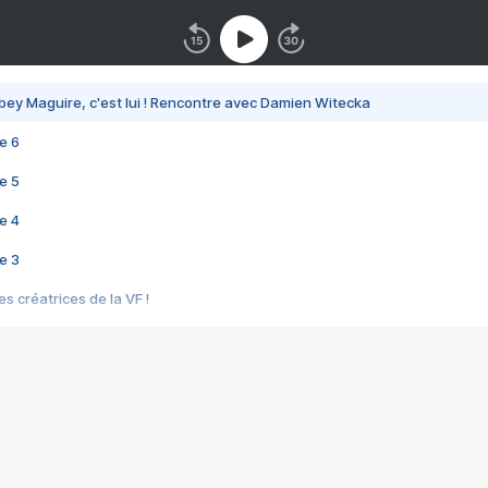
bey Maguire, c'est lui ! Rencontre avec Damien Witecka
e 6
e 5
e 4
e 3
s créatrices de la VF !
e 2
e 1
e Mektoub My Love arrive enfin ! Rencontre avec Shaïn Boumedine et Sal
i : après Toni en famille