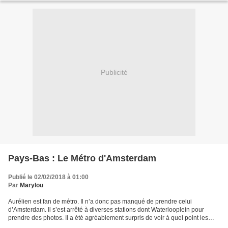
Publicité
Pays-Bas : Le Métro d'Amsterdam
Publié le 02/02/2018 à 01:00
Par
Marylou
Aurélien est fan de métro. Il n’a donc pas manqué de prendre celui
d’Amsterdam. Il s’est arrêté à diverses stations dont Waterlooplein pour
prendre des photos. Il a été agréablement surpris de voir à quel point les
couloirs, les stations et les rames...