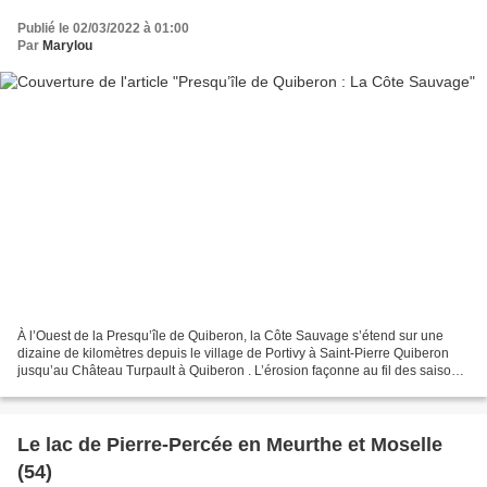
Publié le 02/03/2022 à 01:00
Par
Marylou
À l’Ouest de la Presqu’île de Quiberon, la Côte Sauvage s’étend sur une
dizaine de kilomètres depuis le village de Portivy à Saint-Pierre Quiberon
jusqu’au Château Turpault à Quiberon . L’érosion façonne au fil des saisons
cette côte granitique. Falaises...
Le lac de Pierre-Percée en Meurthe et Moselle
(54)