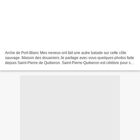
Arche de Port-Blanc Mes neveux ont fait une autre balade sur cette côte
sauvage. Maison des douaniers Je partage avec vous quelques photos faite
depuis Saint-Pierre de Quiberon. Saint-Pierre-Quiberon est célèbre pour sa
situation sur les bords de la baie...