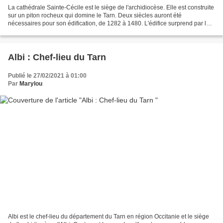
La cathédrale Sainte-Cécile est le siège de l'archidiocèse. Elle est construite
sur un piton rocheux qui domine le Tarn. Deux siècles auront été
nécessaires pour son édification, de 1282 à 1480. L'édifice surprend par le
contraste entre son allure extérieure...
Albi : Chef-lieu du Tarn
Publié le 27/02/2021 à 01:00
Par
Marylou
Albi est le chef-lieu du département du Tarn en région Occitanie et le siège