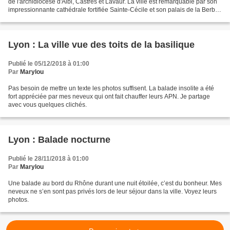
de l'archidiocèse d'Albi, Castres et Lavaur. La ville est remarquable par son
impressionnante cathédrale fortifiée Sainte-Cécile et son palais de la Berbie,
ancien palais des...
Lyon : La ville vue des toits de la basilique
Publié le 05/12/2018 à 01:00
Par
Marylou
Pas besoin de mettre un texte les photos suffisent. La balade insolite a été
fort appréciée par mes neveux qui ont fait chauffer leurs APN. Je partage
avec vous quelques clichés.
Lyon : Balade nocturne
Publié le 28/11/2018 à 01:00
Par
Marylou
Une balade au bord du Rhône durant une nuit étoilée, c’est du bonheur. Mes
neveux ne s’en sont pas privés lors de leur séjour dans la ville. Voyez leurs
photos.