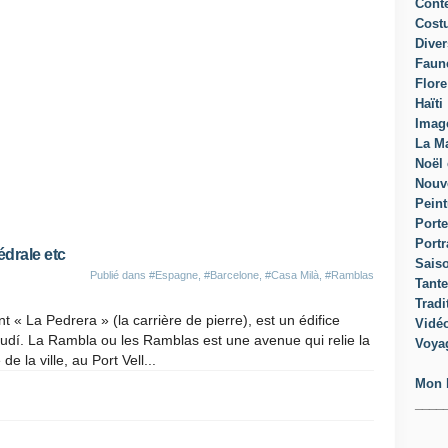
Cont
Cost
Diver
Faun
Flore
Haïti
Imag
La Ma
Noël 
Nouv
Peint
Porte
Portr
drale etc
Sais
Publié dans
#Espagne
,
#Barcelone
,
#Casa Milà
,
#Ramblas
Tante
Tradi
« La Pedrera » (la carrière de pierre), est un édifice
Vidé
udí. La Rambla ou les Ramblas est une avenue qui relie la
Voya
 la ville, au Port Vell...
Mon 
____