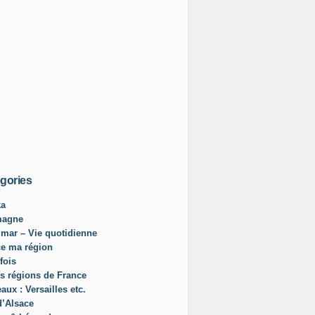
gories
ka
magne
mar – Vie quotidienne
ce ma région
fois
s régions de France
aux : Versailles etc.
d’Alsace