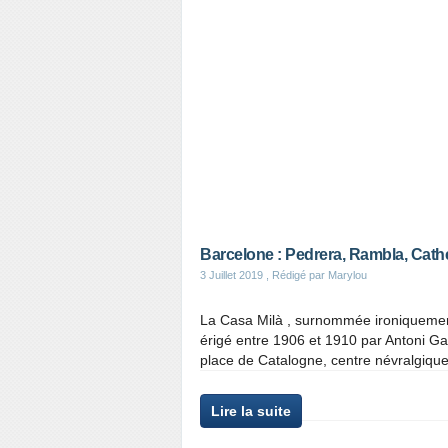
Barcelone : Pedrera, Rambla, Cathé
3 Juillet 2019
, Rédigé par Marylou
La Casa Milà , surnommée ironiquement 
érigé entre 1906 et 1910 par Antoni Ga
place de Catalogne, centre névralgique de
Lire la suite