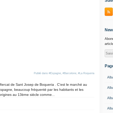
Suiv
News
Abonn
articl
Pag
Publié dans
#Espagne
,
#Barcelone
,
#La Roqueria
Albu
 Mercat de Sant Josep de Boqueria . C’est le marché au
Albu
d'Espagne, beaucoup fréquenté par les habitants et les
origines au 13ème siècle comme...
Alb
Alb