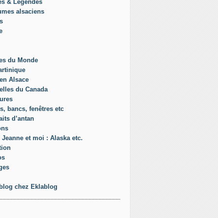
es & Légendes
umes alsaciens
s
e
es du Monde
rtinique
en Alsace
elles du Canada
ures
s, bancs, fenêtres etc
aits d’antan
ons
 Jeanne et moi : Alaska etc.
tion
os
ges
blog chez Eklablog
____________________________________