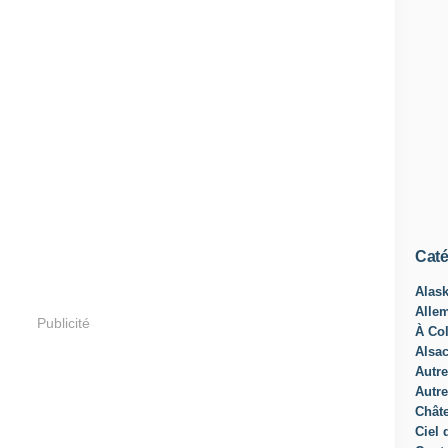
Caté
Alas
Alle
Publicité
À Col
Alsa
Autre
Autre
Châte
Ciel 