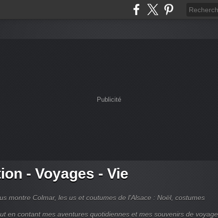
Publicité
tion - Voyages - Vie
s montre Colmar, les us et coutumes de l'Alsace : Noël, costumes
tout en contant mes aventures quotidiennes et mes souvenirs de voyag