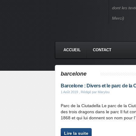
dont les text
Merci)
ACCUEIL
CONTACT
barcelone
Barcelone : Divers et le parc de la 
1 Août 2019
, Rédigé par Marylou
Parc de la Ciutadella Le parc de la Ciu
des trois dragons dans le parc Il fut con
1868 et qui lui donnent son nom pour l'E
Lire la suite