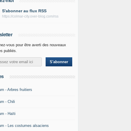
ez-moi
S'abonner au flux RSS
https://colmar-city.over-blog.com/rss
letter
ez-vous pour être averti des nouveaux
es publiés.
es
m - Arbres fruitiers
m - Chili
um - Haïti
um - Les costumes alsaciens