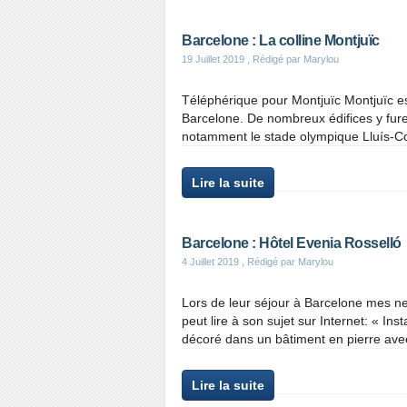
Barcelone : La colline Montjuïc
19 Juillet 2019
, Rédigé par Marylou
Téléphérique pour Montjuïc Montjuïc est
Barcelone. De nombreux édifices y fure
notamment le stade olympique Lluís-C
Lire la suite
Barcelone : Hôtel Evenia Rosselló
4 Juillet 2019
, Rédigé par Marylou
Lors de leur séjour à Barcelone mes nev
peut lire à son sujet sur Internet: « Ins
décoré dans un bâtiment en pierre avec 
Lire la suite