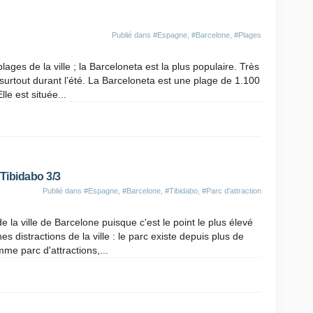
Publié dans
#Espagne
,
#Barcelone
,
#Plages
ges de la ville ; la Barceloneta est la plus populaire. Très
, surtout durant l’été. La Barceloneta est une plage de 1.100
le est située...
 Tibidabo 3/3
Publié dans
#Espagne
,
#Barcelone
,
#Tibidabo
,
#Parc d'attraction
 la ville de Barcelone puisque c'est le point le plus élevé
es distractions de la ville : le parc existe depuis plus de
mme parc d'attractions,...