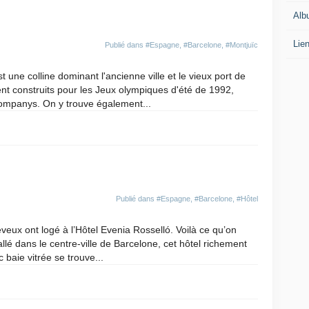
Alb
Lie
Publié dans
#Espagne
,
#Barcelone
,
#Montjuïc
 une colline dominant l'ancienne ville et le vieux port de
nt construits pour les Jeux olympiques d'été de 1992,
ompanys. On y trouve également...
Publié dans
#Espagne
,
#Barcelone
,
#Hôtel
eux ont logé à l’Hôtel Evenia Rosselló. Voilà ce qu’on
tallé dans le centre-ville de Barcelone, cet hôtel richement
baie vitrée se trouve...