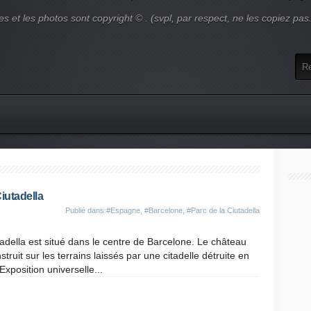
es et les photos sont copyright © . (svpl, par respect, ne les copiez pas
Ciutadella
Publié dans
#Espagne
,
#Barcelone
,
#Parc de la Ciutadella
tadella est situé dans le centre de Barcelone. Le château
struit sur les terrains laissés par une citadelle détruite en
xposition universelle...