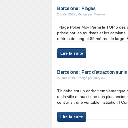
Barcelone : Plages
2 Juillet 2019
, Rédigé par Marylou
¨Plage Polpe Mov Parmi le TOP 5 des pla
prisée par les touristes et les catalans
mètres de long et 89 mètres de large. El
Lire la suite
Barcelone : Parc d’attraction sur le
27 Juin 2019
, Rédigé par Marylou
Tibidabo est un endroit emblématique de
de la ville et aussi une des plus ancienn
cent ans : une véritable institution ! Co
Lire la suite