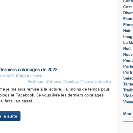
Cont
Cost
Diver
Faun
Flore
Haïti
Imag
La Ma
Noël 
Nouv
Peint
Porte
derniers coloriages de 2022
Portr
vier 2023
, Rédigé par Marylou
Sais
Publié dans
#Peintures
,
#Coloriage
,
#Feutres à pointe fine
Tante
 je me suis remise à la lecture, j'ai moins de temps pour
Tradi
logs et Facebook. Je vous livre les derniers coloriages
Vidé
'ai faits l'an passé.
Voya
Mon 
e la suite
____