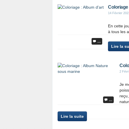
Coloriage 
14 Février 202
En cette jou
à tous les
…
Lire la su
Colo
2 Févr
Je me
poiss
reçu
…
natu
Lire la suite