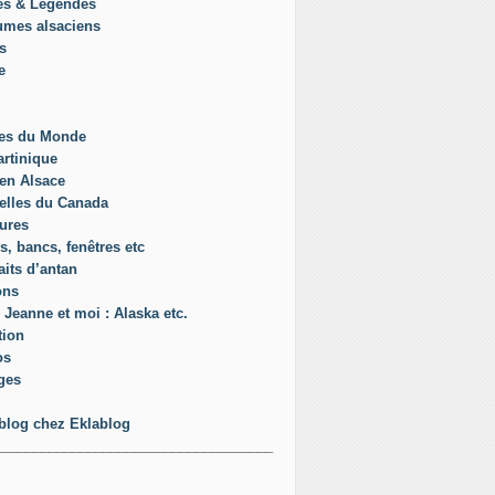
es & Légendes
umes alsaciens
s
e
es du Monde
rtinique
en Alsace
elles du Canada
ures
s, bancs, fenêtres etc
aits d’antan
ons
 Jeanne et moi : Alaska etc.
tion
os
ges
blog chez Eklablog
____________________________________