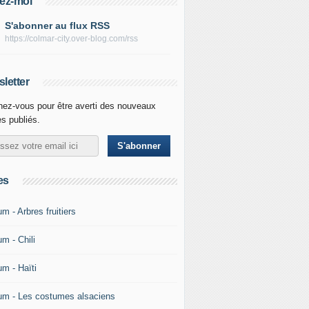
ez-moi
S'abonner au flux RSS
https://colmar-city.over-blog.com/rss
letter
ez-vous pour être averti des nouveaux
es publiés.
es
m - Arbres fruitiers
m - Chili
um - Haïti
um - Les costumes alsaciens