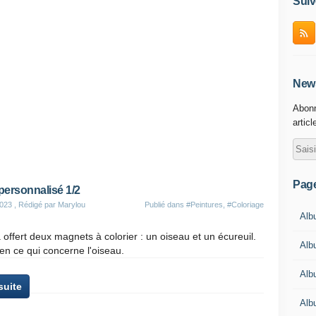
Suiv
News
Abonn
articl
Pag
personnalisé 1/2
2023
, Rédigé par Marylou
Publié dans
#Peintures
,
#Coloriage
Albu
offert deux magnets à colorier : un oiseau et un écureuil.
Albu
t en ce qui concerne l'oiseau.
Alb
 suite
Alb