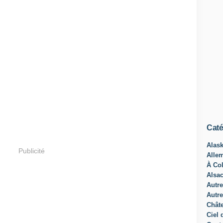
Caté
Alas
Publicité
Alle
À Col
Alsa
Autre
Autre
Châte
Ciel 