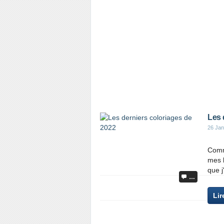
Les 
26 Jan
Comme
mes b
que j
…
Lir