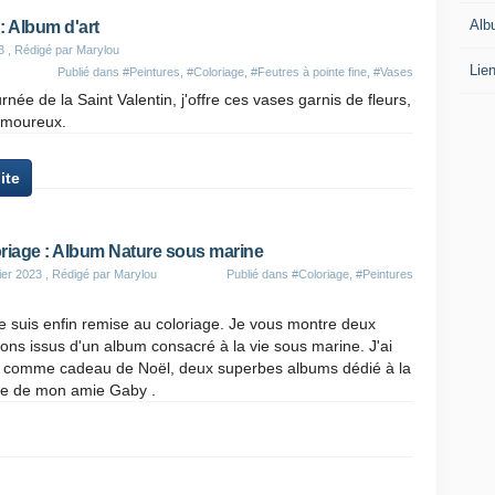
Alb
: Album d'art
3
, Rédigé par Marylou
Lie
Publié dans
#Peintures
,
#Coloriage
,
#Feutres à pointe fine
,
#Vases
rnée de la Saint Valentin, j'offre ces vases garnis de fleurs,
 amoureux.
ite
riage : Album Nature sous marine
ier 2023
, Rédigé par Marylou
Publié dans
#Coloriage
,
#Peintures
 suis enfin remise au coloriage. Je vous montre deux
ons issus d'un album consacré à la vie sous marine. J'ai
, comme cadeau de Noël, deux superbes albums dédié à la
re de mon amie Gaby .