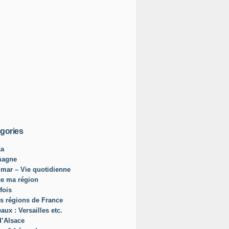
gories
ka
magne
mar – Vie quotidienne
ce ma région
fois
s régions de France
aux : Versailles etc.
d’Alsace