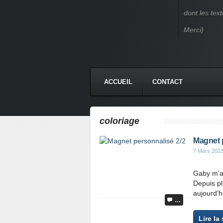
dont les text
Merci)
ACCUEIL
CONTACT
coloriage
Magnet 
7 Mars 202
Gaby m'a 
Depuis pl
aujourd’hu
…
Lire la