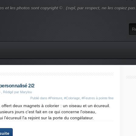
es et les photos sont copyright © . (svpl, par respect, ne les copiez pas
personnalisé 2/2
3
, Rédigé par Marylou
Publié dans
#Peinture
,
#Coloriage
,
#Feutres à pointe fine
offert deux magnets à colorier : un oiseau et un écureuil.
usieurs jours c'est fait en ce qui concerne l'oiseau,
i l'écureuil l'a rejoint sur la porte du congélateur.
 suite