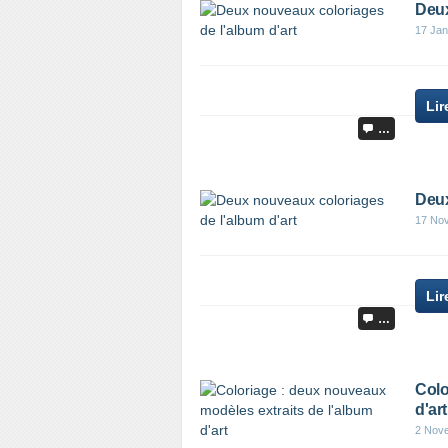
Deux
17 Jan
Lir
…
Deux
17 No
Lir
…
Colo
d'art
2 Nov