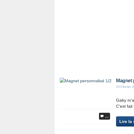
Magnet 
23 Février 
Gaby m'a 
C'est fai
…
Lire la