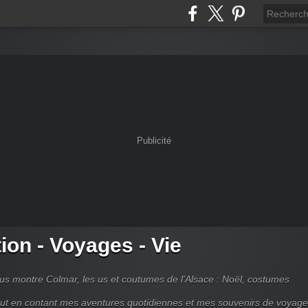
Publicité
tion - Voyages - Vie
s montre Colmar, les us et coutumes de l'Alsace : Noël, costumes
tout en contant mes aventures quotidiennes et mes souvenirs de voyag