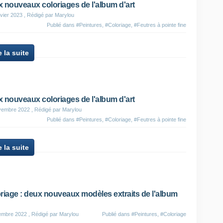
 nouveaux coloriages de l'album d'art
vier 2023
, Rédigé par Marylou
Publié dans
#Peintures
,
#Coloriage
,
#Feutres à pointe fine
e la suite
 nouveaux coloriages de l'album d'art
vembre 2022
, Rédigé par Marylou
Publié dans
#Peintures
,
#Coloriage
,
#Feutres à pointe fine
e la suite
riage : deux nouveaux modèles extraits de l'album
embre 2022
, Rédigé par Marylou
Publié dans
#Peintures
,
#Coloriage