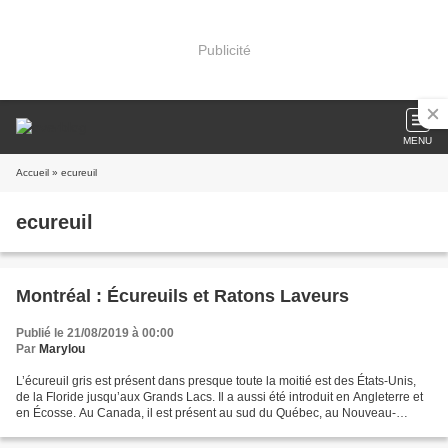
Publicité
MENU
Accueil
» ecureuil
ecureuil
Montréal : Écureuils et Ratons Laveurs
Publié le 21/08/2019 à 00:00
Par
Marylou
L’écureuil gris est présent dans presque toute la moitié est des États-Unis,
de la Floride jusqu’aux Grands Lacs. Il a aussi été introduit en Angleterre et
en Écosse. Au Canada, il est présent au sud du Québec, au Nouveau-
Brunswick, en Nouvelle-Écosse...