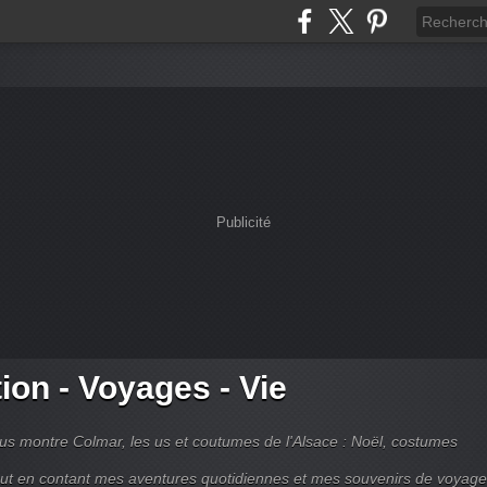
Publicité
tion - Voyages - Vie
s montre Colmar, les us et coutumes de l'Alsace : Noël, costumes
tout en contant mes aventures quotidiennes et mes souvenirs de voyag