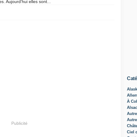
. Aujourd’hui elles sont...
Caté
Alas
Alle
À Col
Alsa
Autre
Autre
Publicité
Châte
Ciel 