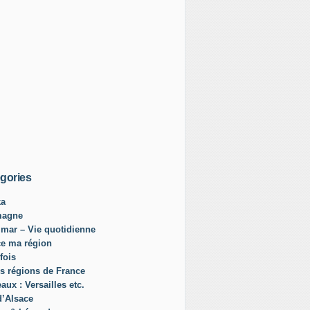
gories
ka
magne
mar – Vie quotidienne
ce ma région
fois
s régions de France
aux : Versailles etc.
d’Alsace