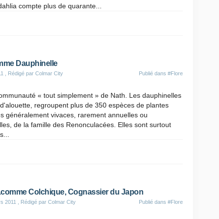
 dahlia compte plus de quarante...
me Dauphinelle
11
, Rédigé par Colmar City
Publié dans
#Flore
communauté « tout simplement » de Nath. Les dauphinelles
d'alouette, regroupent plus de 350 espèces de plantes
s généralement vivaces, rarement annuelles ou
les, de la famille des Renonculacées. Elles sont surtout
s...
comme Colchique, Cognassier du Japon
s 2011
, Rédigé par Colmar City
Publié dans
#Flore