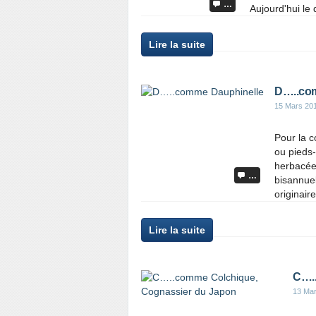
…
Aujourd'hui le
Lire la suite
D…..com
15 Mars 20
Pour la 
ou pieds-
herbacée
…
bisannuel
originaire
Lire la suite
C…..
13 Mar