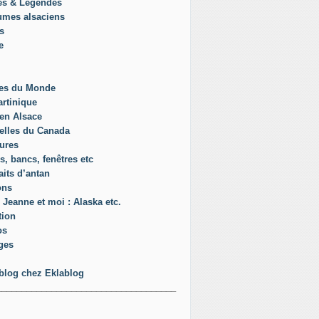
es & Légendes
umes alsaciens
s
e
es du Monde
rtinique
en Alsace
elles du Canada
ures
s, bancs, fenêtres etc
aits d’antan
ons
 Jeanne et moi : Alaska etc.
tion
os
ges
blog chez Eklablog
____________________________________