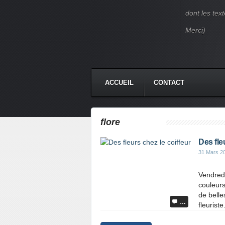
dont les text
Merci)
ACCUEIL
CONTACT
flore
Des fle
31 Mars 2
Vendred
couleurs 
de belle
…
fleurist