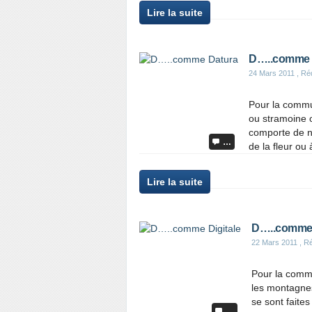
Lire la suite
D…..comme 
24 Mars 2011
, Ré
Pour la commu
ou stramoine o
comporte de n
…
de la fleur ou à
Lire la suite
D…..comme 
22 Mars 2011
, Ré
Pour la commu
les montagnes
se sont faite
…