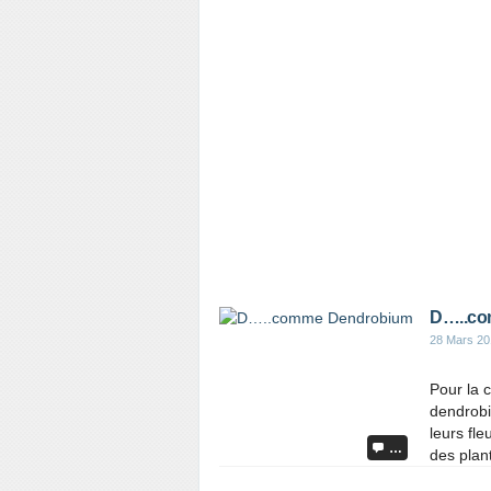
D…..co
28 Mars 20
Pour la 
dendrobi
leurs fl
…
des plant