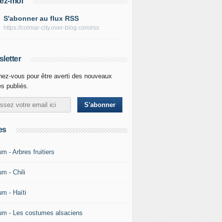
ez-moi
S'abonner au flux RSS
https://colmar-city.over-blog.com/rss
letter
ez-vous pour être averti des nouveaux
es publiés.
es
m - Arbres fruitiers
m - Chili
um - Haïti
um - Les costumes alsaciens