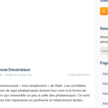
Suiv
News
Abonn
articl
Pag
mme Dendrobium
Albu
11
, Rédigé par Colmar City
Publié dans
#Flore
Albu
communauté « tout simplement » de Nath. Les orchidées
um de type phalaenopsis doivent leur nom à la forme de
Alb
eurs qui ressemble un peu à celle des phalaenopsis. Ce sont
es très répandues en jardinerie et relativement faciles...
Alb