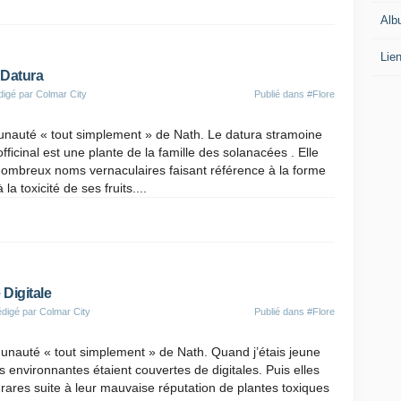
Alb
Lie
Datura
digé par Colmar City
Publié dans
#Flore
nauté « tout simplement » de Nath. Le datura stramoine
fficinal est une plante de la famille des solanacées . Elle
ombreux noms vernaculaires faisant référence à la forme
 la toxicité de ses fruits....
Digitale
digé par Colmar City
Publié dans
#Flore
nauté « tout simplement » de Nath. Quand j’étais jeune
 environnantes étaient couvertes de digitales. Puis elles
s rares suite à leur mauvaise réputation de plantes toxiques