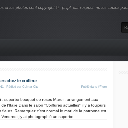
es et les photos sont copyright © . (svpl, par respect, ne les copiez pas
urs chez le coiffeur
011
, Rédigé par Colmar City
Publié dans
#Flore
i : superbe bouquet de roses Mardi : arrangement aux
de l'Italie Dans le salon "Coiffures actuelles" il y a toujours
s fleurs. Remarquez c’est normal le mari de la patronne est
e. Vendredi j’y ai photographié un superbe...