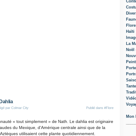
Cont
Cost
Diver
Faun
Flore
Haïti
Imag
La Ma
Noël 
Nouv
Peint
Porte
Portr
Sais
Tante
Tradi
Vidé
ahlia
Voya
igé par Colmar City
Publié dans
#Flore
Mon 
auté « tout simplement » de Nath. Le dahlia est originaire
____
audes du Mexique, d'Amérique centrale ainsi que de la
Aztèques utilisaient cette plante quotidiennement.