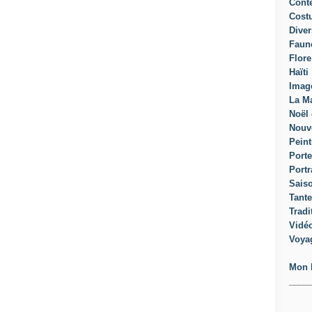
Cont
Cost
Diver
Faun
Flore
Haïti
Imag
La Ma
Noël 
Nouv
Peint
Porte
Portr
Sais
Tante
Tradi
Vidé
Voya
Mon 
____