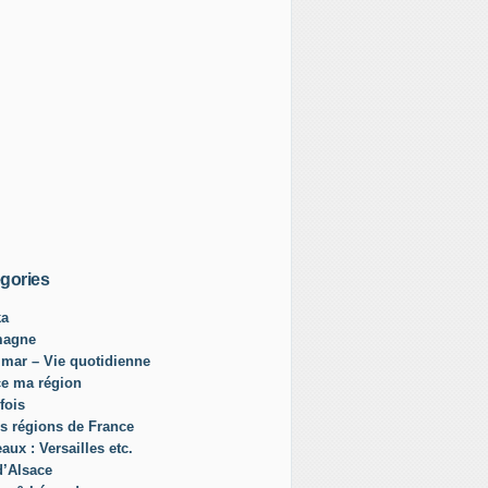
gories
ka
magne
mar – Vie quotidienne
ce ma région
fois
s régions de France
aux : Versailles etc.
d’Alsace