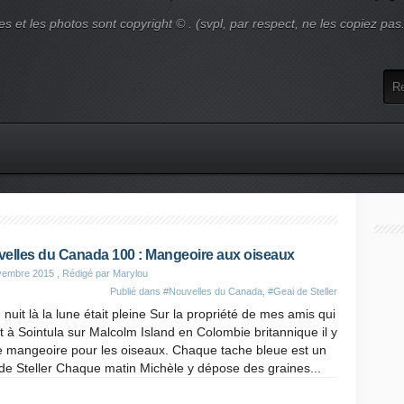
es et les photos sont copyright © . (svpl, par respect, ne les copiez pas
elles du Canada 100 : Mangeoire aux oiseaux
vembre 2015
, Rédigé par Marylou
Publié dans
#Nouvelles du Canada
,
#Geai de Steller
 nuit là la lune était pleine Sur la propriété de mes amis qui
t à Sointula sur Malcolm Island en Colombie britannique il y
e mangeoire pour les oiseaux. Chaque tache bleue est un
de Steller Chaque matin Michèle y dépose des graines...