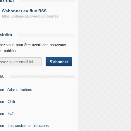
ez-moi
S'abonner au flux RSS
https://colmar-city.over-blog.com/rss
letter
ez-vous pour être averti des nouveaux
es publiés.
es
m - Arbres fruitiers
m - Chili
um - Haïti
um - Les costumes alsaciens