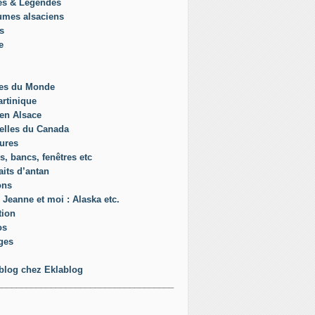
es & Légendes
umes alsaciens
s
e
es du Monde
rtinique
en Alsace
elles du Canada
ures
s, bancs, fenêtres etc
aits d’antan
ons
 Jeanne et moi : Alaska etc.
tion
os
ges
blog chez Eklablog
____________________________________