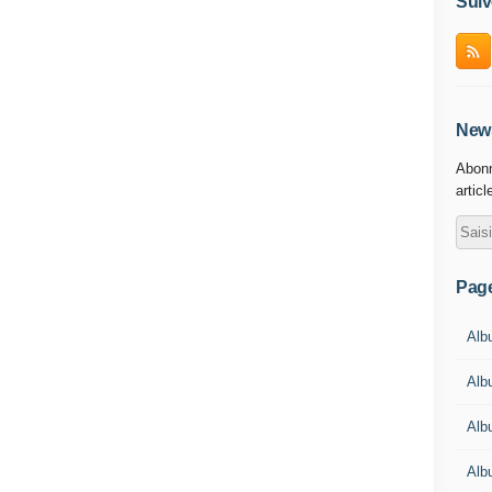
Suiv
News
Abonn
articl
Pag
Albu
Albu
Alb
Alb