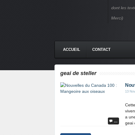
dont les text
Merci)
ACCUEIL
CONTACT
geai de steller
Nouv
13 No
Cette
viven
a un
…
geai 