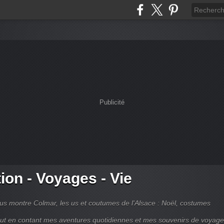
Publicité
tion - Voyages - Vie
s montre Colmar, les us et coutumes de l'Alsace : Noël, costumes
tout en contant mes aventures quotidiennes et mes souvenirs de voyag