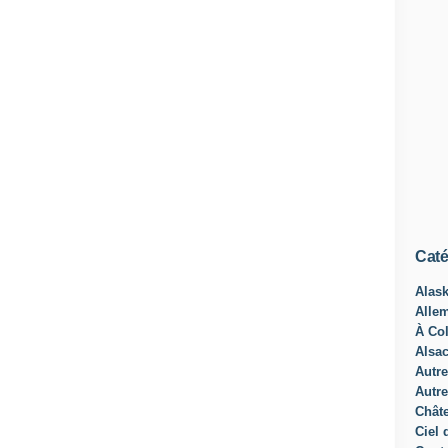
Caté
Alas
Alle
À Col
Alsa
Autre
Autre
Châte
Ciel 