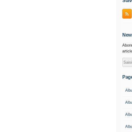
Suiv
News
Abonn
articl
Pag
Albu
Albu
Alb
Alb