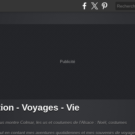
Publicité
tion - Voyages - Vie
s montre Colmar, les us et coutumes de l'Alsace : Noël, costumes
tout en contant mes aventures quotidiennes et mes souvenirs de voyag