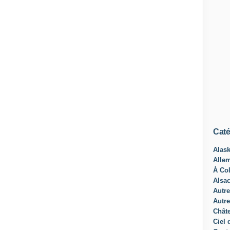
Caté
Alas
Alle
À Col
Alsa
Autre
Autre
Châte
Ciel 