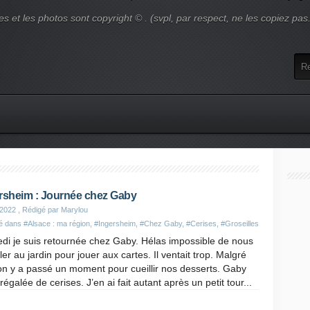
es et les photos sont copyright © . (svpl, par respect, ne les copiez pas
rsheim : Journée chez Gaby
 2022
, Rédigé par Marylou
ié dans
#Alsace : ma région
,
#Ingersheim
,
#Chez Gaby
,
#Cerises
,
#Groseilles
di je suis retournée chez Gaby. Hélas impossible de nous
ller au jardin pour jouer aux cartes. Il ventait trop. Malgré
on y a passé un moment pour cueillir nos desserts. Gaby
 régalée de cerises. J’en ai fait autant après un petit tour...