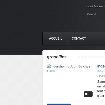
dont les text
Merci)
ACCUEIL
CONTACT
groseilles
Inge
3 Juin
Publ
Same
insta
tout 
…
s’est