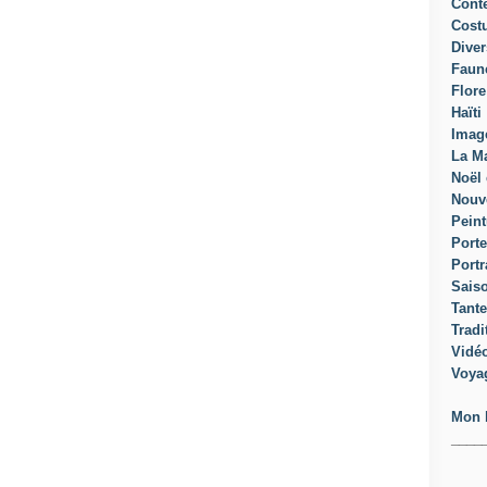
Cont
Cost
Diver
Faun
Flore
Haïti
Imag
La Ma
Noël 
Nouv
Peint
Porte
Portr
Sais
Tante
Tradi
Vidé
Voya
Mon 
____