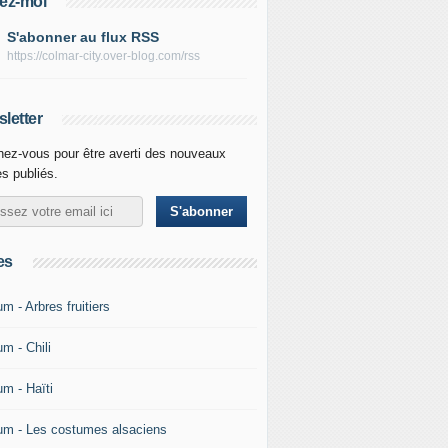
ez-moi
S'abonner au flux RSS
https://colmar-city.over-blog.com/rss
letter
ez-vous pour être averti des nouveaux
es publiés.
es
m - Arbres fruitiers
m - Chili
um - Haïti
um - Les costumes alsaciens