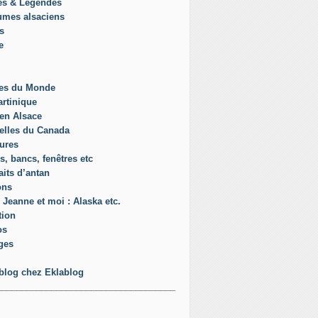
es & Légendes
umes alsaciens
s
e
es du Monde
rtinique
en Alsace
elles du Canada
ures
s, bancs, fenêtres etc
aits d’antan
ons
 Jeanne et moi : Alaska etc.
tion
os
ges
blog chez Eklablog
____________________________________