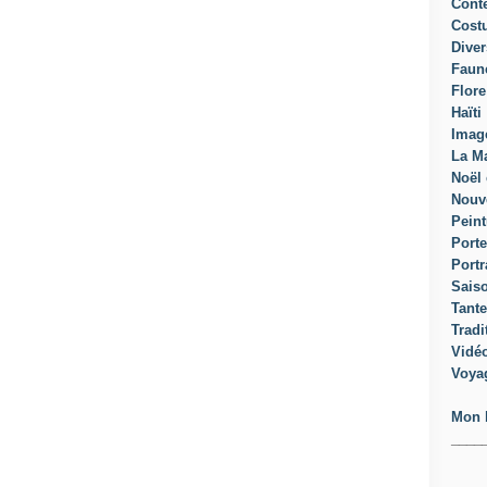
Cont
Cost
Diver
Faun
Flore
Haïti
Imag
La Ma
Noël 
Nouv
Peint
Porte
Portr
Sais
Tante
Tradi
Vidé
Voya
Mon 
____