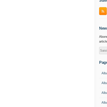
Suiv
News
Abonn
articl
Pag
Albu
Albu
Alb
Alb