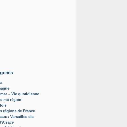
gories
ka
magne
mar – Vie quotidienne
ce ma région
fois
s régions de France
aux : Versailles etc.
d’Alsace