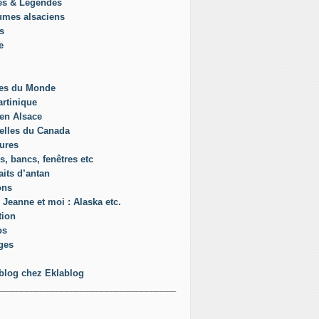
es & Légendes
umes alsaciens
s
e
es du Monde
rtinique
en Alsace
elles du Canada
ures
s, bancs, fenêtres etc
aits d’antan
ons
 Jeanne et moi : Alaska etc.
tion
os
ges
blog chez Eklablog
____________________________________