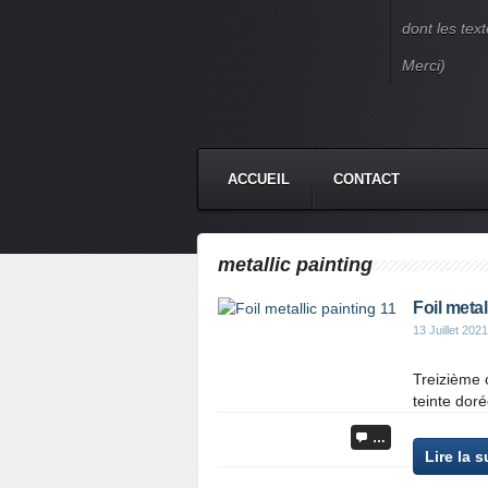
dont les text
Merci)
ACCUEIL
CONTACT
metallic painting
Foil metal
13 Juillet 2021
Treizième 
teinte doré
…
Lire la s