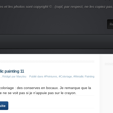
es et les photos sont copyright © . (svpl, par respect, ne les copiez pas
lic painting 11
, Rédigé par Marylou
Publié dans
#Peintures
,
#Coloriage
,
#Metallic Painting
coloriage : des conserves en bocaux. Je remarque que la
e ne se voit pas si je n’appuie pas sur le crayon.
uite