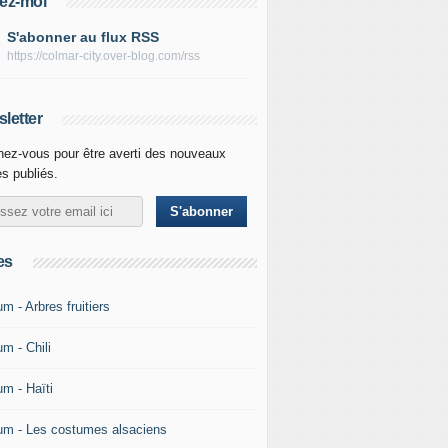
ez-moi
S'abonner au flux RSS
https://colmar-city.over-blog.com/rss
letter
ez-vous pour être averti des nouveaux
es publiés.
es
m - Arbres fruitiers
m - Chili
um - Haïti
um - Les costumes alsaciens