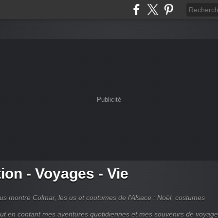
Publicité
tion - Voyages - Vie
s montre Colmar, les us et coutumes de l'Alsace : Noël, costumes
tout en contant mes aventures quotidiennes et mes souvenirs de voyag