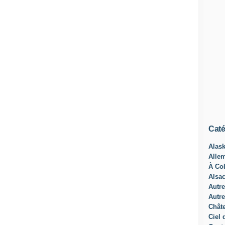
Caté
Alas
Alle
À Col
Alsa
Autre
Autre
Châte
Ciel 