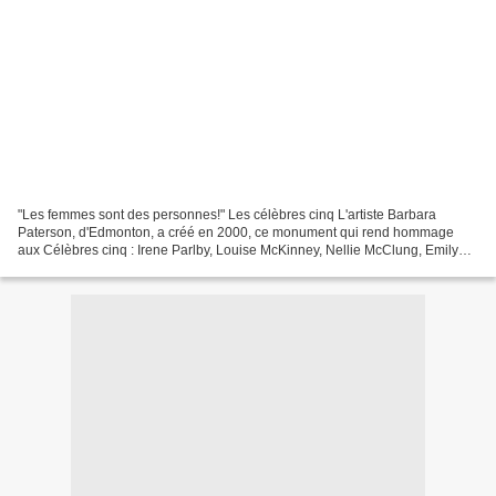
"Les femmes sont des personnes!" Les célèbres cinq L'artiste Barbara
Paterson, d'Edmonton, a créé en 2000, ce monument qui rend hommage
aux Célèbres cinq : Irene Parlby, Louise McKinney, Nellie McClung, Emily
Murphy et Henrietta Muir Edwards, toutes de...