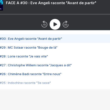
FACE A #30 : Eve Angeli raconte "Avant de partir"
#30 : Eve Angeli raconte "Avant de partir"
#29 : MC Solaar raconte "Bouge de là"
28 : Lorie raconte "Je vais vite"
#27 : Christophe Willem raconte "Jacques a dit"
#26 : Chimène Badi raconte "Entre nous"
#25 : Indochine raconte "3e sexe"
#24 : Zaho raconte "C'est chelou"
#23 : Patrick Bruel raconte "Au café des délices"
#22 : Kyo raconte "Le chemin"