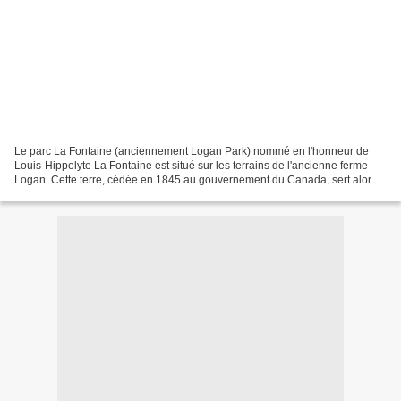
Le parc La Fontaine (anciennement Logan Park) nommé en l'honneur de
Louis-Hippolyte La Fontaine est situé sur les terrains de l'ancienne ferme
Logan. Cette terre, cédée en 1845 au gouvernement du Canada, sert alors
de champ de manœuvres militaires pendant...