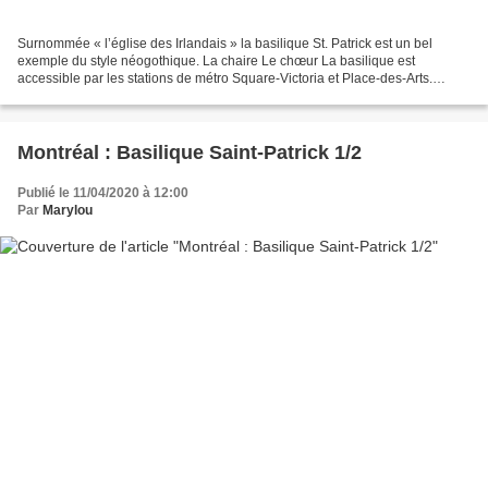
Surnommée « l’église des Irlandais » la basilique St. Patrick est un bel
exemple du style néogothique. La chaire Le chœur La basilique est
accessible par les stations de métro Square-Victoria et Place-des-Arts.
Construit par l’architecte Pierre-Louis...
Montréal : Basilique Saint-Patrick 1/2
Publié le 11/04/2020 à 12:00
Par
Marylou