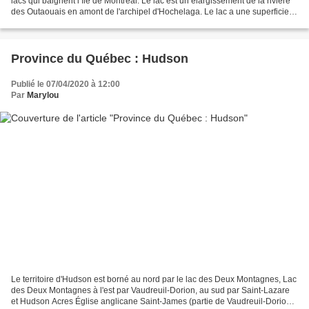
lacs qui baignent l’île de Montréal. Le lac est un élargissement de la rivière
des Outaouais en amont de l'archipel d'Hochelaga. Le lac a une superficie
d'environ 150 km2 . Sa longueur...
Province du Québec : Hudson
Publié le 07/04/2020 à 12:00
Par
Marylou
Le territoire d'Hudson est borné au nord par le lac des Deux Montagnes, Lac
des Deux Montagnes à l'est par Vaudreuil-Dorion, au sud par Saint-Lazare
et Hudson Acres Église anglicane Saint-James (partie de Vaudreuil-Dorion)