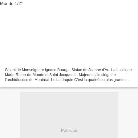
Gisant de Monseigneur Ignace Bourget Statue de Jeanne d'Arc La basilique
Marie-Reine-du-Monde et Saint-Jacques-le-Majeur est le siège de
l’archidiocèse de Montréal. Le baldaquin C’est la quatrième plus grande
église du Québec. Elle est située au centre-ville...
Publicité