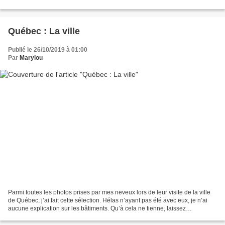
du Havre » , mais il...
Québec : La ville
Publié le 26/10/2019 à 01:00
Par
Marylou
Parmi toutes les photos prises par mes neveux lors de leur visite de la ville
de Québec, j’ai fait cette sélection. Hélas n’ayant pas été avec eux, je n’ai
aucune explication sur les bâtiments. Qu’à cela ne tienne, laissez
vagabonder votre imagination....