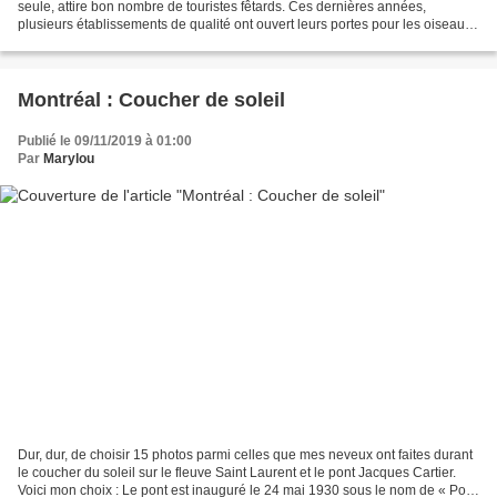
seule, attire bon nombre de touristes fêtards. Ces dernières années,
plusieurs établissements de qualité ont ouvert leurs portes pour les oiseaux
de nuit, Manoir Sherbrooke où mes...
Montréal : Coucher de soleil
Publié le 09/11/2019 à 01:00
Par
Marylou
Dur, dur, de choisir 15 photos parmi celles que mes neveux ont faites durant
le coucher du soleil sur le fleuve Saint Laurent et le pont Jacques Cartier.
Voici mon choix : Le pont est inauguré le 24 mai 1930 sous le nom de « Pont