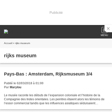
Publicité
MENU
Accueil
» rijks museum
rijks museum
Pays-Bas : Amsterdam, Rijksmuseum 3/4
Publié le 02/03/2018 à 01:00
Par
Marylou
Le musée raconte les débuts de l’expansion coloniale et l’histoire de la
Compagnie des Indes orientales. Les peintres étaient alors les témoins de
l’essor commercial tandis que les influences asiatiques séduisaient
l’Europe. Porcelaine chinoise, armes...