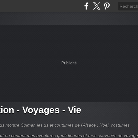
Publicité
tion - Voyages - Vie
s montre Colmar, les us et coutumes de l'Alsace : Noël, costumes
tout en contant mes aventures quotidiennes et mes souvenirs de voyag