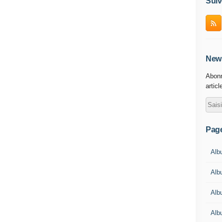
Suiv
News
Abonn
articl
Pag
Albu
Albu
Alb
Alb