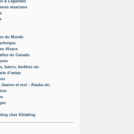
es & Légendes
umes alsaciens
s
e
es du Monde
rtinique
en Alsace
elles du Canada
ures
s, bancs, fenêtres etc
aits d’antan
ons
 Jeanne et moi : Alaska etc.
tion
os
ges
blog chez Eklablog
____________________________________