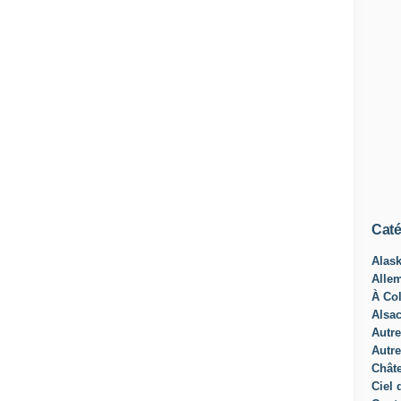
Caté
Alas
Alle
À Col
Alsa
Autre
Autre
Châte
Ciel 