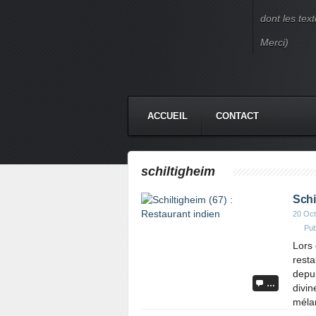
dont les text
Merci)
ACCUEIL
CONTACT
schiltigheim
Schi
20 Oct
Pub
Lors 
resta
depu
…
divin
mélan