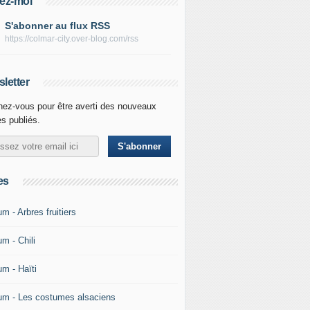
ez-moi
S'abonner au flux RSS
https://colmar-city.over-blog.com/rss
letter
ez-vous pour être averti des nouveaux
es publiés.
es
m - Arbres fruitiers
m - Chili
um - Haïti
um - Les costumes alsaciens