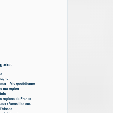
gories
ka
magne
mar – Vie quotidienne
ce ma région
fois
s régions de France
aux : Versailles etc.
d’Alsace