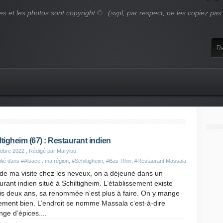
es et les photos sont copyright © . (svpl, par respect, ne les copiez pas
ltigheim (67) : Restaurant indien
obre 2022
, Rédigé par Marylou
lié dans
#Alsace : ma région
,
#Schiltigheim
,
#Bas-Rhin
,
#Restaurant Massala
de ma visite chez les neveux, on a déjeuné dans un
urant indien situé à Schiltigheim. L’établissement existe
is deux ans, sa renommée n’est plus à faire. On y mange
ement bien. L’endroit se nomme Massala c’est-à-dire
ge d’épices....