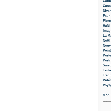
Cont
Cost
Diver
Faun
Flore
Haïti
Imag
La Ma
Noël 
Nouv
Peint
Porte
Portr
Sais
Tante
Tradi
Vidé
Voya
Mon 
____