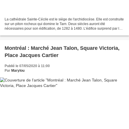
La cathédrale Sainte-Cécile est le siège de l'archidiocèse. Elle est construite
sur un piton rocheux qui domine le Tarn. Deux siècles auront été
nécessaires pour son édification, de 1282 à 1480. L'édifice surprend par le
contraste entre son allure extérieure...
Montréal : Marché Jean Talon, Square Victoria,
Place Jacques Cartier
Publié le 07/05/2020 à 11:00
Par
Marylou