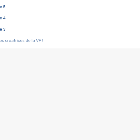
e 5
e 4
e 3
s créatrices de la VF !
e 2
e 1
e Mektoub My Love arrive enfin ! Rencontre avec Shaïn Boumedine et Sal
i : après Toni en famille
elle réalise le bouleversant Dites lui que je l'aime
ais ! Rencontre autour de Vie privée de Rebecca Zlotowski
 de Marguerite, Grave... Rencontre avec Ella Rumpf
 Les Rêveurs, un film intime sur la santé mentale