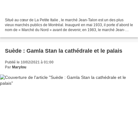
Situé au cœur de La Petite Italie , le marché Jean-Talon est un des plus
vieux marchés publics de Montréal. Inauguré en mai 1933, il porte d’abord le
nom de « Marché du Nord » avant de devenir, en 1983, le marché Jean-
Talon, en l’honneur du premier intendant...
Suède : Gamla Stan la cathédrale et le palais
Publié le 10/02/2021 à 01:00
Par
Marylou