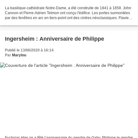
La basilique-cathédrale Notre-Dame, a été construite de 1841 à 1858. John
Cannon et Pierre-Adrien Telmon ont conçu l'édifice. Les portes surmontées
par des fenêtres en arc en tiers-point ont des cintres néoclassiques. Flavien
Rochon et Philippe Pariseau...
Ingersheim : Anniversaire de Philippe
Publié le 13/06/2020 à 16:14
Par
Marylou
Fuchsias Hier on a fêté l’anniversaire du gendre de Gaby. Philippe le gendre