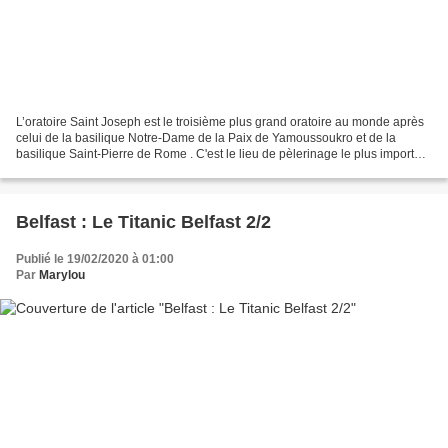
L’oratoire Saint Joseph est le troisième plus grand oratoire au monde après
celui de la basilique Notre-Dame de la Paix de Yamoussoukro et de la
basilique Saint-Pierre de Rome . C'est le lieu de pèlerinage le plus important
dédié à Saint Joseph à travers...
Belfast : Le Titanic Belfast 2/2
Publié le 19/02/2020 à 01:00
Par
Marylou