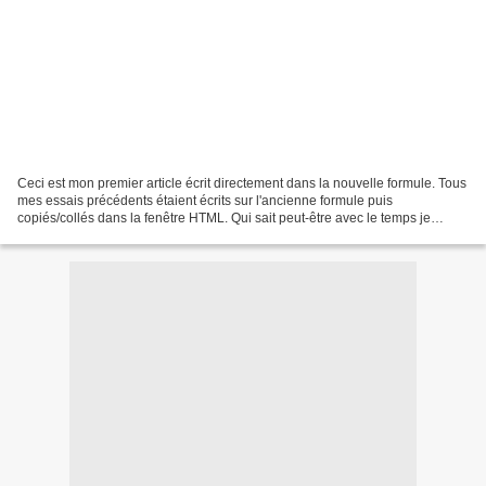
Ceci est mon premier article écrit directement dans la nouvelle formule. Tous
mes essais précédents étaient écrits sur l'ancienne formule puis
copiés/collés dans la fenêtre HTML. Qui sait peut-être avec le temps je
m'habituerai... La rue voisine, les...