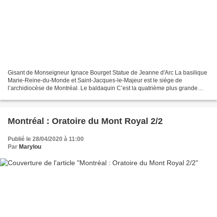
Gisant de Monseigneur Ignace Bourget Statue de Jeanne d'Arc La basilique
Marie-Reine-du-Monde et Saint-Jacques-le-Majeur est le siège de
l’archidiocèse de Montréal. Le baldaquin C’est la quatrième plus grande
église du Québec. Elle est située au centre-ville...
Montréal : Oratoire du Mont Royal 2/2
Publié le 28/04/2020 à 11:00
Par
Marylou