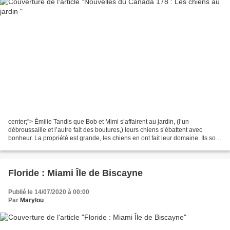
center;"> Émilie Tandis que Bob et Mimi s’affairent au jardin, (l’un
débroussaille et l’autre fait des boutures,) leurs chiens s’ébattent avec
bonheur. La propriété est grande, les chiens en ont fait leur domaine. Ils sont
heureux. Émilie le Plott Hound...
Floride : Miami Île de Biscayne
Publié le 14/07/2020 à 00:00
Par
Marylou